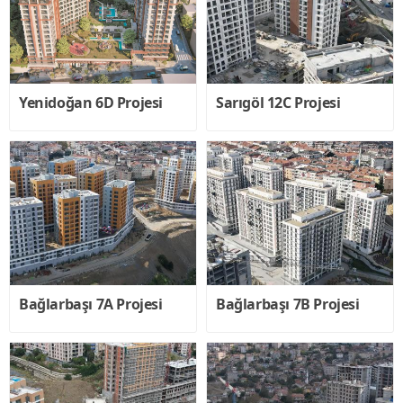
İnsan
Kaynakları
İnşaat
Yenidoğan 6D Projesi
Sarıgöl 12C Projesi
Projeleri
Müşavirlik
Hizmeti
Farika
Su
Kemeri
Bağlarbaşı 7A Projesi
Bağlarbaşı 7B Projesi
Gopaş
İnşaat