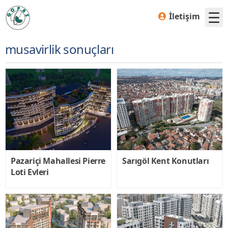
☰
İletişim
musavirlik sonuçları
Ana
Sayfa
Belediye
Başkanımız
Pazariçi Mahallesi Pierre
Sarıgöl Kent Konutları
Loti Evleri
Yönetim
Kurulu
Başkanı
Hakkımızda