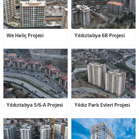
Gopaş
Otopark
Haberler
We Haliç Projesi
Yıldıztabya 6B Projesi
Gizlilik
Politikası
İletişim
0212
609
2525
Yıldıztabya 5/6-A Projesi
Yıldız Park Evleri Projesi